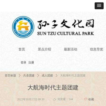
首页
景点介绍
最新活动
信息导览
登录
注册
首页标题
ꄲ
兵圣团建
ꄲ
成人团建
ꄲ
大航海时代主题团建
大航海时代主题团建
浏览量：
144
2022年10月17日
09:30
ꄀ
收藏
ꄘ